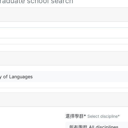
raduate school search
 of Languages
選擇學群*
Select discipline*
所有學群 All disciplines