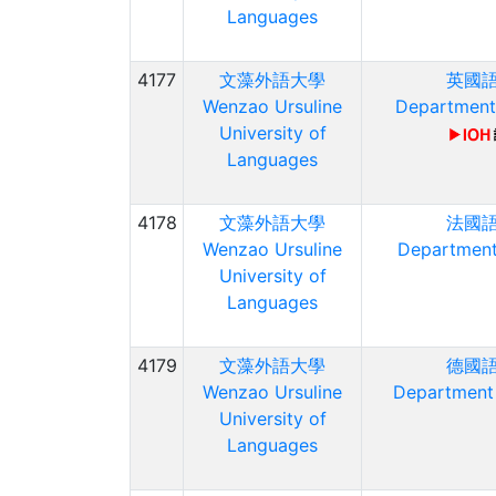
Languages
4177
文藻外語大學
英國
Wenzao Ursuline
Department 
University of
Languages
4178
文藻外語大學
法國
Wenzao Ursuline
Department
University of
Languages
4179
文藻外語大學
德國
Wenzao Ursuline
Department
University of
Languages