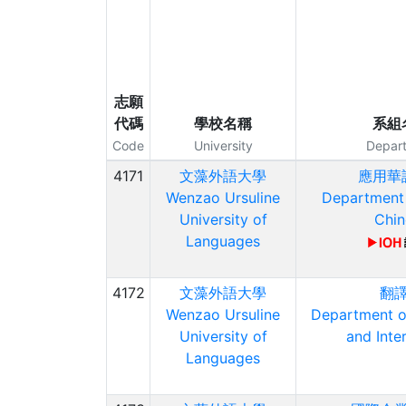
志願
代碼
學校名稱
系組
Code
University
Depar
4171
文藻外語大學
應用華
Wenzao Ursuline
Department 
University of
Chin
Languages
4172
文藻外語大學
翻
Wenzao Ursuline
Department of
University of
and Inte
Languages