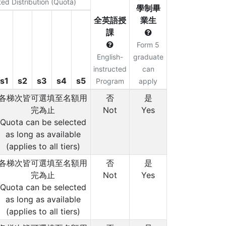
ted Distribution (Quota)
學制畢
全英語授
業生
課
Form 5
English-
graduate
instructed
can
s1
s2
s3
s4
s5
Program
apply
各梯次皆可選填至名額用
否
是
完為止
Not
Yes
Quota can be selected
as long as available
(applies to all tiers)
各梯次皆可選填至名額用
否
是
完為止
Not
Yes
Quota can be selected
as long as available
(applies to all tiers)