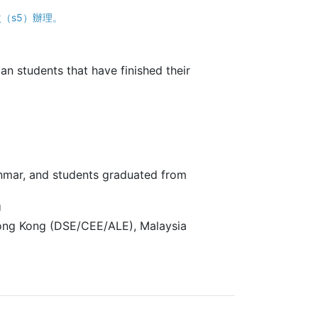
梯次（s5）辦理。
n students that have finished their
anmar, and students graduated from
U
, Hong Kong (DSE/CEE/ALE), Malaysia