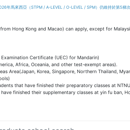
年馬來西亞（STPM / A-LEVEL / O-LEVEL / SPM）仍維持於第5
from Hong Kong and Macao) can apply, except for Malaysia
ed Examination Certificate (UEC) for Mandarin)
merica, Africa, Oceania, and other test-exempt areas).
seas Area(Japan, Korea, Singapore, Northern Thailand, My
ools)
udents that have finished their preparatory classes at NTN
at have finished their supplementary classes at yin fu ban