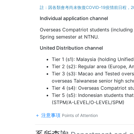
註：因各類會考尚未恢復COVID-19疫情前日程，2026
Individual application channel
Overseas Compatriot students (including 
Spring semester at NTNU.
United Distribution channel
Tier 1 (s1): Malaysia (holding Unifi
Tier 2 (s2): Regular area (Europe, A
Tier 3 (s3): Macao and Tested over
overseas Taiwanese senior high sch
Tier 4 (s4): Overseas Compatriot st
Tier 5 (s5): Indonesian students th
(STPM/A-LEVEL/O-LEVEL/SPM)
注意事項
Points of Attention