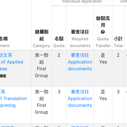
Individual Application
Uni
餘額流
用
隸屬類
審查項目
名稱
組
名額
小計
Required
Quota
tment
Category
Quota
documents
Transfer
Total
語文系
第一類
2
審查項目
是
2
of Applied
組
Application
Yes
ese
First
documents
Group
譯系
第一類
3
審查項目
是
3
 Translation
組
Application
Yes
rpreting
First
documents
Group