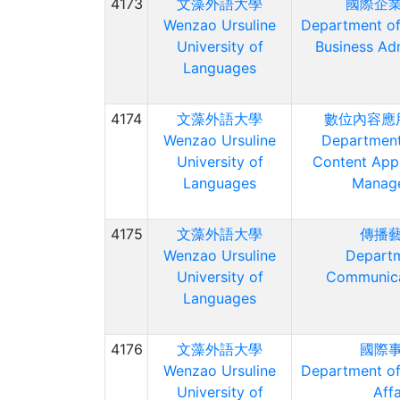
4173
文藻外語大學
國際企
Wenzao Ursuline
Department of 
University of
Business Adm
Languages
4174
文藻外語大學
數位內容應
Wenzao Ursuline
Department 
University of
Content Appl
Languages
Manag
4175
文藻外語大學
傳播
Wenzao Ursuline
Departm
University of
Communica
Languages
4176
文藻外語大學
國際
Wenzao Ursuline
Department of 
University of
Affa