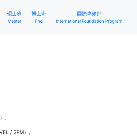
t)
(current)
(current)
(current)
碩士班
博士班
國際專修部
Master
Phd
International Foundation Program
）。
EL / SPM）。