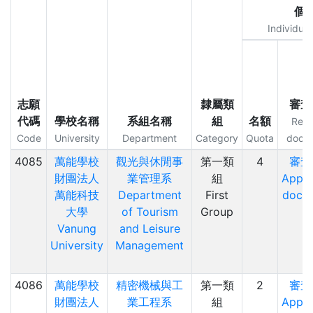
個
Individual
志願
隸屬類
審查
代碼
學校名稱
系組名稱
組
名額
Requ
Code
University
Department
Category
Quota
docu
4085
萬能學校
觀光與休閒事
第一類
4
審查
財團法人
業管理系
組
Appli
萬能科技
Department
First
docu
大學
of Tourism
Group
Vanung
and Leisure
University
Management
4086
萬能學校
精密機械與工
第一類
2
審查
財團法人
業工程系
組
Appli