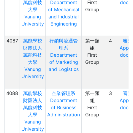
萬能科技
Department
First
docu
大學
of Mechanical
Group
Vanung
and Industrial
University
Engineering
4087
萬能學校
行銷與流通管
第一類
4
審查
財團法人
理系
組
Appli
萬能科技
Department
First
docu
大學
of Marketing
Group
Vanung
and Logistics
University
4088
萬能學校
企業管理系
第一類
3
審查
財團法人
Department
組
Appli
萬能科技
of Business
First
docu
大學
Administration
Group
Vanung
University