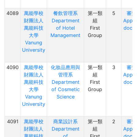
4089
萬能學校
餐飲管理系
第一類
5
審查
財團法人
Department
組
Appli
萬能科技
of Hotel
First
docu
大學
Management
Group
Vanung
University
4090
萬能學校
化妝品應用與
第一類
3
審查
財團法人
管理系
組
Appli
萬能科技
Department
First
docu
大學
of Cosmetic
Group
Vanung
Science
University
4091
萬能學校
商業設計系
第一類
2
審查
財團法人
Department
組
Appli
萬能科技
of
First
docu