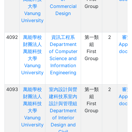
大學
Commercial
Group
Vanung
Design
University
4092
萬能學校
資訊工程系
第一類
2
審查
財團法人
Department
組
Appli
萬能科技
of Computer
First
docu
大學
Science and
Group
Vanung
Information
University
Engineering
4093
萬能學校
室內設計與營
第一類
2
審查
財團法人
建科技系室內
組
Appli
萬能科技
設計與管理組
First
docu
大學
Department
Group
Vanung
of Interior
University
Design and
Civil