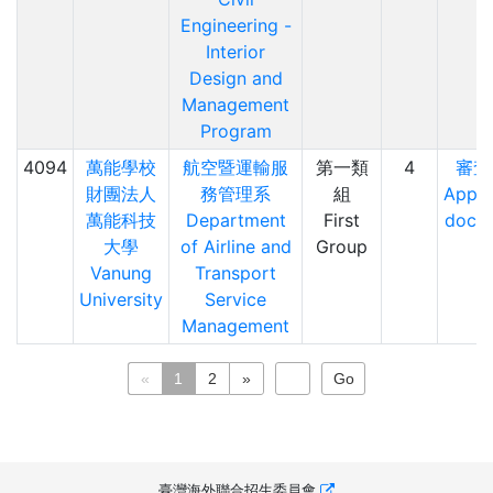
Engineering -
Interior
Design and
Management
Program
4094
萬能學校
航空暨運輸服
第一類
4
審查
財團法人
務管理系
組
Appli
萬能科技
Department
First
docu
大學
of Airline and
Group
Vanung
Transport
University
Service
Management
«
1
2
»
臺灣海外聯合招生委員會