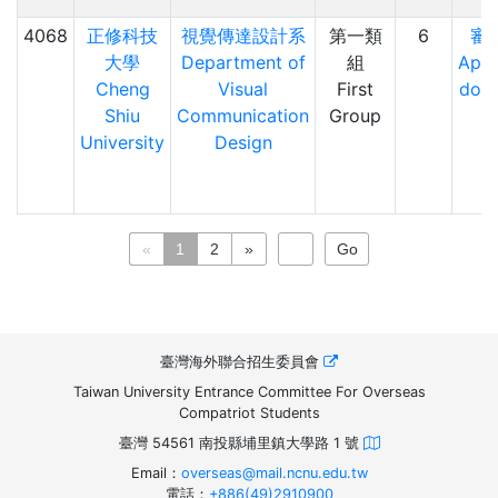
4068
正修科技
視覺傳達設計系
第一類
6
審
大學
Department of
組
Appl
Cheng
Visual
First
doc
Shiu
Communication
Group
University
Design
«
1
2
»
臺灣海外聯合招生委員會
Taiwan University Entrance Committee For Overseas
Compatriot Students
臺灣 54561 南投縣埔里鎮大學路 1 號
Email：
overseas@mail.ncnu.edu.tw
電話：
+886(49)2910900