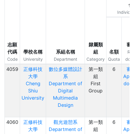
個
Individu
志願
隸屬類
審
代碼
學校名稱
系組名稱
組
名額
Req
Code
University
Department
Category
Quota
doc
4059
正修科技
數位多媒體設計
第一類
6
審
大學
系
組
Appl
Cheng
Department of
First
doc
Shiu
Digital
Group
University
Multimedia
Design
4060
正修科技
觀光遊憩系
第一類
6
審
大學
Department of
組
Appl