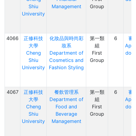
Shiu
Management
Group
University
4066
正修科技
化妝品與時尚彩
第一類
6
審
大學
妝系
組
Appl
Cheng
Department of
First
doc
Shiu
Cosmetics and
Group
University
Fashion Styling
4067
正修科技
餐飲管理系
第一類
6
審
大學
Department of
組
Appl
Cheng
Food and
First
doc
Shiu
Beverage
Group
University
Management