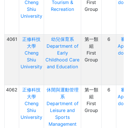
Cheng
Tourism &
First
doc
Shiu
Recreation
Group
University
4061
正修科技
幼兒保育系
第一類
6
審
大學
Department of
組
Appl
Cheng
Early
First
doc
Shiu
Childhood Care
Group
University
and Education
4062
正修科技
休閒與運動管理
第一類
6
審
大學
系
組
Appl
Cheng
Department of
First
doc
Shiu
Leisure and
Group
University
Sports
Management